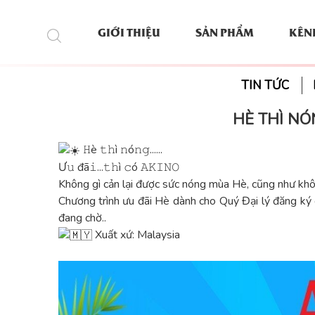
GIỚI THIỆU
SẢN PHẨM
KÊN
TIN TỨC
HÈ THÌ NÓN
𝙷è 𝚝𝚑ì 𝚗ó𝚗𝚐......
Ư𝚞 đã𝚒...𝚝𝚑ì 𝚌ó 𝙰𝙺𝙸𝙽𝙾
Không gì cản lại được sức nóng mùa Hè, cũng như khô
Chương trình ưu đãi Hè dành cho Quý Đại lý đăng ký
đang chờ..
Xuất xứ: Malaysia