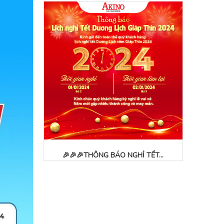
🎉🎉🎉THÔNG BÁO NGHỈ TẾT...