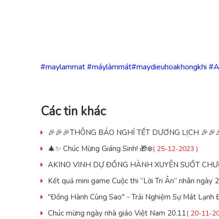
#maylammat
#máylàmmát
#maydieuhoakhongkhi
#A
Các tin khác
🎉🎉🎉THÔNG BÁO NGHỈ TẾT DƯƠNG LỊCH 🎉🎉
🎄✨ Chúc Mừng Giáng Sinh! 🎁❄️
( 25-12-2023 )
AKINO VINH DỰ ĐỒNG HÀNH XUYÊN SUỐT CHƯƠ
Kết quả mini game Cuộc thi “Lời Tri Ân” nhân ngày 
"Đồng Hành Cùng Sao" - Trải Nghiệm Sự Mát Lạn
Chúc mừng ngày nhà giáo Việt Nam 20.11
( 20-11-20