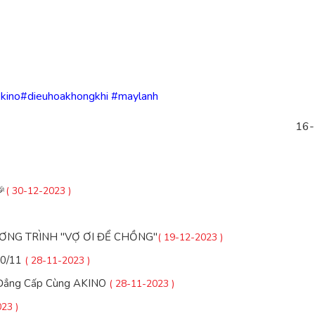
kino
#dieuhoakhongkhi
#maylanh
16-

( 30-12-2023 )
NG TRÌNH "VỢ ƠI ĐỂ CHỒNG"
( 19-12-2023 )
20/11
( 28-11-2023 )
h Đẳng Cấp Cùng AKINO
( 28-11-2023 )
23 )