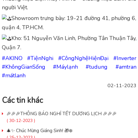
người Việt.
Showroom trưng bày: 19-21 đường 41, phường 6,
quận 4, TP.HCM.
Kho: 51 Nguyễn Văn Linh, Phường Tân Thuận Tây,
Quận 7.
#AKINO
#TiệnNghi
#CôngNghệHiệnĐại
#Inverter
#KhôngGianSống
#Máylạnh
#tudung
#amtran
#mátlanh
02-11-2023
Các tin khác
🎉🎉🎉THÔNG BÁO NGHỈ TẾT DƯƠNG LỊCH 🎉🎉🎉
( 30-12-2023 )
🎄✨ Chúc Mừng Giáng Sinh! 🎁❄️
( 25-12-2023 )