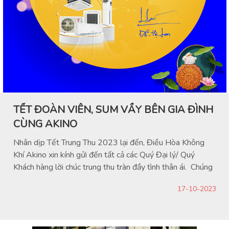
TẾT ĐOÀN VIÊN, SUM VẦY BÊN GIA ĐÌNH
CÙNG AKINO
Nhân dịp Tết Trung Thu 2023 lại đến, Điều Hòa Không
Khí Akino xin kính gửi đến tất cả các Quý Đại lý/ Quý
Khách hàng lời chúc trung thu tràn đầy tình thân ái. Chúng
ta hãy cùng nhau đón đêm trung thu với nhiều niềm vui và
17-10-2023
hạnh phúc bên gia đình. Điều hoà không khí AKINO luôn
cảm ơn Quý Đại lý/...