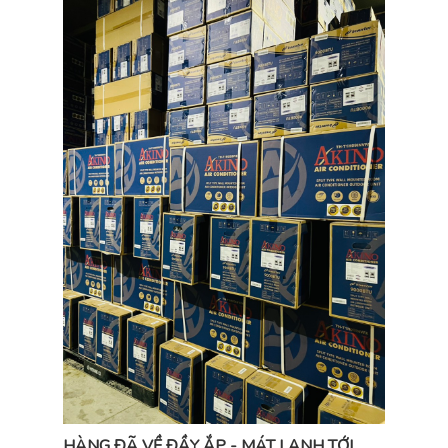
HÀNG ĐÃ VỀ ĐẦY ẮP - MÁT LẠNH TỚI