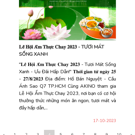
𝐋𝐞̂̃ 𝐇𝐨̣̂𝐢 𝐀̂̉𝐦 𝐓𝐡𝐮̛̣𝐜 𝐂𝐡𝐚𝐲 𝟐𝟎𝟐𝟑 - TƯƠI MÁT
SỐNG XANH
"𝐋𝐞̂̃ 𝐇𝐨̣̂𝐢 𝐀̂̉𝐦 𝐓𝐡𝐮̛̣𝐜 𝐂𝐡𝐚𝐲 𝟐𝟎𝟐𝟑 - Tươi Mát Sống
Xanh - Ưu Đãi Hấp Dẫn!" 𝐓𝐡𝐨̛̀𝐢 𝐠𝐢𝐚𝐧 𝐭𝐮̛̀ 𝐧𝐠𝐚̀𝐲 𝟐𝟓
- 𝟐𝟕/𝟖/𝟐𝟎𝟐𝟑 Địa điểm: Hồ Bán Nguyệt - Cầu
Ánh Sao Q7 TP.HCM Cùng AKINO tham gia
Lễ Hội Ẩm Thực Chay 2023, nơi bạn có cơ hội
thưởng thức những món ăn ngon, tươi mát và
đầy hấp dẫn,...
17-10-2023
«
1
2
3
4
5
6
7
8
9
10
»