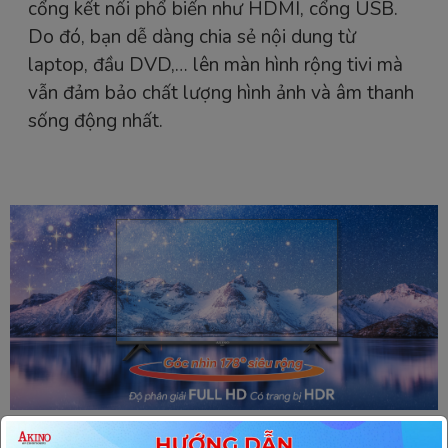
cổng kết nối phổ biến như HDMI, cổng USB.
Do đó, bạn dễ dàng chia sẻ nội dung từ
laptop, đầu DVD,… lên màn hình rộng tivi mà
vẫn đảm bảo chất lượng hình ảnh và âm thanh
sống động nhất.