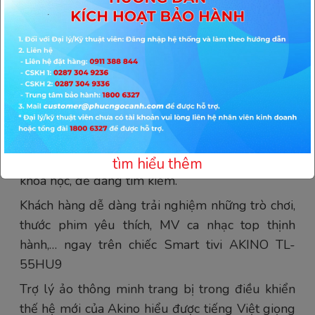
TÍNH NĂNG
Kho ứng dụng " Khủng "
Hệ điều hành Android 9.0 hiện đại dễ sử dụng,
với kho ứng dụng đa tiện ích, phong phú.
Các mục trên giao diện Tivi Akino được sắp xếp
tìm hiểu thêm
khoa học, dễ dàng tìm kiếm.
Khách hàng dễ dàng trải nghiệm những trò chơi,
thước phim yêu thích, MV ca nhạc top thịnh
hành,… ngay trên chiếc Smart tivi AKINO TL-
55HU9
Trợ lý ảo thông minh trang bị trong điều khiển
thế hệ mới của Akino hiểu được tiếng Việt giọng